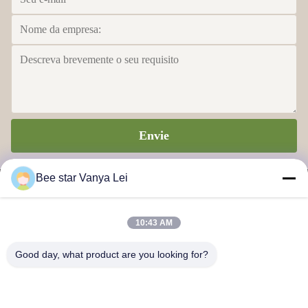
Envie
Bee star Vanya Lei
10:43 AM
ESTRELA DA ABELHA PARA GLORIFICAR SUA VIDA
Good day, what product are you looking for?
MARAVILHOSA DO MEL
Contacte-nos