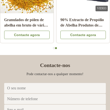
Mar 24.2023
VIDEO
Love the items
 de
10-HDA 2% Orgânico
Granulados de pólen d
Fresco Geleia Real Natural
abelha em bruto de vár
de
Grau Alimentar Pura
flores 25 kg Suplement
Contacte agora
Contacte agora
na
alimentar em cartão
Contacte-nos
Pode contactar-nos a qualquer momento!