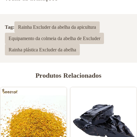
5.0
Com base em 50 avaliações recentes
Tag:
Rainha Excluder da abelha da apicultura
5
100%
Equipamento da colmeia da abelha de Excluder
4
0
3
0
Rainha plástica Excluder da abelha
2
0
1
0
Produtos Relacionados
Shawn Olson
S
Feb 23.2024
Very happy with this product! It is exactly what I wanted and
much better than last time I bought n=mouse guards elsewhere,
Thank you!
Joe Ellis
J