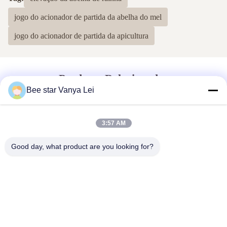
5
100%
jogo do acionador de partida da abelha do mel
4
0
3
0
jogo do acionador de partida da apicultura
2
0
1
0
Produtos Relacionados
Dayne Stephen
D
Bee star Vanya Lei
Jul 10.2024
Thank you for Cherry's enthusiastic help in answering my
3:57 AM
questions and keeping track of the goods until they are delivered
to me.
Good day, what product are you looking for?
VIDEO
VIDEO
Granulados de pólen de
90% Extracto de Propólio